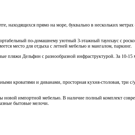
те, находящихся прямо на море, буквально в нескольких метрах
фортабельный по-домашнему уютный 3-этажный таунхаус с роско
ется место для отдыха с летней мебелью и мангалом, паркинг.
нные пляжи Дельфин с разнообразной инфраструктурой. За 10-1
ьными кроватями и диванами, просторная кухня-столовая, три с
ны новой импортной мебелью. В наличие полный комплект совр
разные бытовые мелочи.