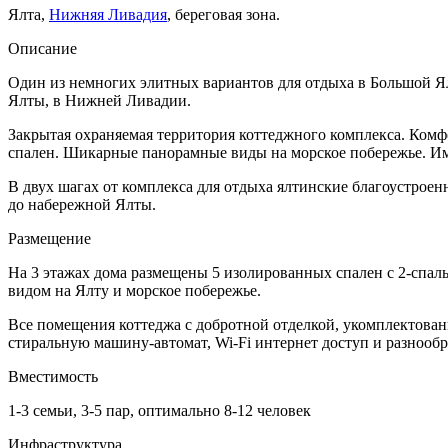
Ялта,
Нижняя Ливадия
, береговая зона.
Описание
Один из немногих элитных вариантов для отдыха в Большой Ял
Ялты, в Нижней Ливадии.
Закрытая охраняемая территория коттеджного комплекса. Ком
спален. Шикарные панорамные виды на морское побережье. Име
В двух шагах от комплекса для отдыха ялтинские благоустрое
до набережной Ялты.
Размещение
На 3 этажах дома размещены 5 изолированных спален с 2-спал
видом на Ялту и морское побережье.
Все помещения коттеджа с добротной отделкой, укомплектова
стиральную машину-автомат, Wi-Fi интернет доступ и разнооб
Вместимость
1-3 семьи, 3-5 пар, оптимально 8-12 человек
Инфраструктура