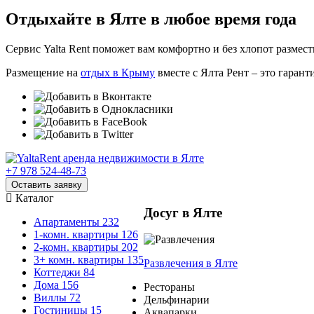
Отдыхайте в Ялте в любое время года
Сервис Yalta Rent поможет вам комфортно и без хлопот размес
Размещение на
отдых в Крыму
вместе с Ялта Рент – это гарант
+7 978 524-48-73
Оставить заявку
Каталог
Досуг в Ялте
Апартаменты
232
1-комн. квартиры
126
2-комн. квартиры
202
3+ комн. квартиры
135
Развлечения
в Ялте
Коттеджи
84
Дома
156
Рестораны
Виллы
72
Дельфинарии
Гостиницы
15
Аквапарки