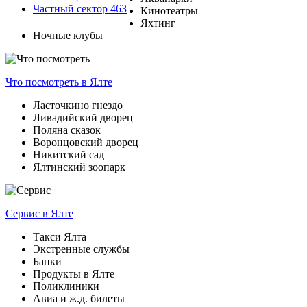
Частный сектор
463
Кинотеатры
Яхтинг
Ночные клубы
Что посмотреть
в Ялте
Ласточкино гнездо
Ливадийский дворец
Поляна сказок
Воронцовский дворец
Никитский сад
Ялтинский зоопарк
Сервис
в Ялте
Такси Ялта
Экстренные службы
Банки
Продукты в Ялте
Поликлиники
Авиа и ж.д. билеты