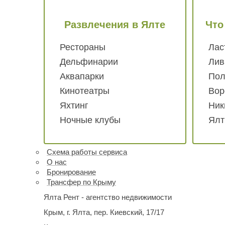
Развлечения
в Ялте
Что
Рестораны
Лас
Дельфинарии
Лив
Аквапарки
Пол
Кинотеатры
Вор
Яхтинг
Ник
Ночные клубы
Ялт
Схема работы
сервиса
О нас
Бронирование
Трансфер по Крыму
Ялта Рент - агентство недвижимости
Крым,
г. Ялта, пер. Киевский, 17/17