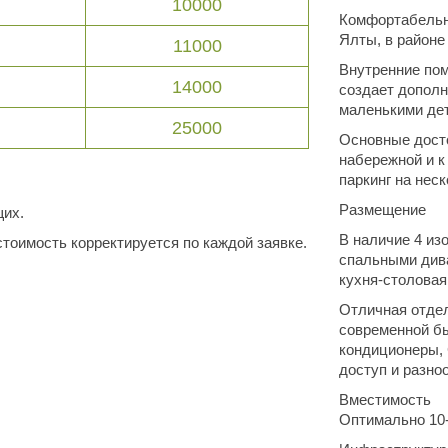
10000
Комфортабельн
Ялты, в районе
11000
Внутренние пом
14000
создает дополн
маленькими дет
25000
Основные досто
набережной и к
паркинг на нес
Размещение
щих.
В наличие 4 из
тоимость корректируется по каждой заявке.
спальными дива
кухня-столовая
Отличная отдел
современной бы
кондиционеры, 
доступ и разно
Вместимость
Оптимально 10-