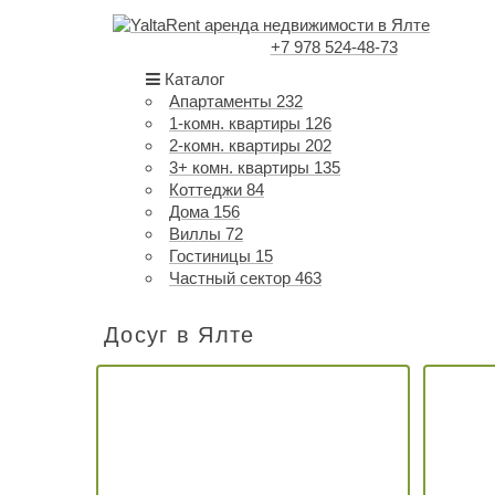
+7 978 524-48-73
Каталог
Апартаменты
232
1-комн. квартиры
126
2-комн. квартиры
202
3+ комн. квартиры
135
Коттеджи
84
Дома
156
Виллы
72
Гостиницы
15
Частный сектор
463
Досуг в Ялте