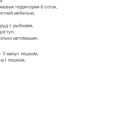
а
мовая территория 6 соток,
летней мебелью,
руд с рыбками,
доступ,
колько автомашин.
- 5 минут пешком,
инут пешком.