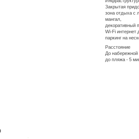
Инфраструктур
Закрытая придо
зона отдыха с 
мангал,
декоративный п
Wi-Fi интернет 
паркинг на нес
Расстояние
До набережной 
до пляжа - 5 м
ю