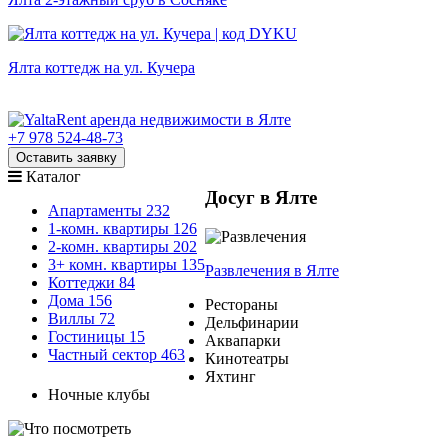
Ялта коттедж на ул. Кучера
+7 978 524-48-73
Оставить заявку
Каталог
Досуг в Ялте
Апартаменты
232
1-комн. квартиры
126
2-комн. квартиры
202
3+ комн. квартиры
135
Развлечения
в Ялте
Коттеджи
84
Дома
156
Рестораны
Виллы
72
Дельфинарии
Гостиницы
15
Аквапарки
Частный сектор
463
Кинотеатры
Яхтинг
Ночные клубы