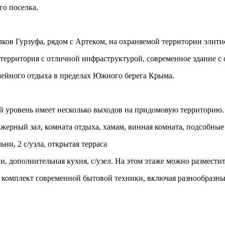
го поселка.
ков Гурзуфа, рядом с Артеком, на охраняемой территории элитн
 территория с отличной инфраструктурой, современное здание с
емейного отдыха в пределах Южного берега Крыма.
 уровень имеет несколько выходов на придомовую территорию.
енажерный зал, комната отдыха, хамам, винная комната, подсобны
ьни, 2 с/узла, открытая терраса
и, дополнительная кухня, с/узел. На этом этаже можно размест
ый комплект современной бытовой техники, включая разнообраз