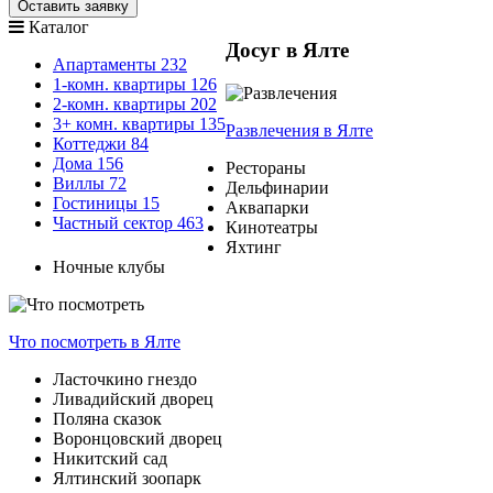
Оставить заявку
Каталог
Досуг в Ялте
Апартаменты
232
1-комн. квартиры
126
2-комн. квартиры
202
3+ комн. квартиры
135
Развлечения
в Ялте
Коттеджи
84
Дома
156
Рестораны
Виллы
72
Дельфинарии
Гостиницы
15
Аквапарки
Частный сектор
463
Кинотеатры
Яхтинг
Ночные клубы
Что посмотреть
в Ялте
Ласточкино гнездо
Ливадийский дворец
Поляна сказок
Воронцовский дворец
Никитский сад
Ялтинский зоопарк