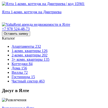
Ялта 1-комн. коттедж на Дмитриева
+7 978 524-48-73
Оставить заявку
Каталог
Апартаменты
232
1-комн. квартиры
126
2-комн. квартиры
202
3+ комн. квартиры
135
Коттеджи
84
Дома
156
Виллы
72
Гостиницы
15
Частный сектор
463
Досуг в Ялте