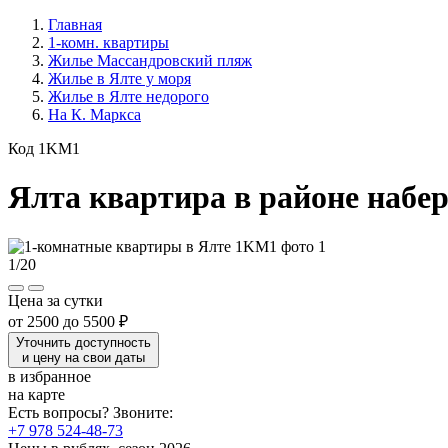
Главная
1-комн. квартиры
Жилье Массандровский пляж
Жилье в Ялте у моря
Жилье в Ялте недорого
На К. Маркса
Код 1KM1
Ялта квартира в районе набе
1
/
20
Цена за сутки
от
2500
до
5500 ₽
Уточнить доступность
и цену на свои даты
в избранное
на карте
Есть вопросы? Звоните:
+7 978 524-48-73