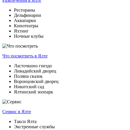
Развлечения
в Ялте
Рестораны
Дельфинарии
Аквапарки
Кинотеатры
Яхтинг
Ночные клубы
Что посмотреть
в Ялте
Ласточкино гнездо
Ливадийский дворец
Поляна сказок
Воронцовский дворец
Никитский сад
Ялтинский зоопарк
Сервис
в Ялте
Такси Ялта
Экстренные службы