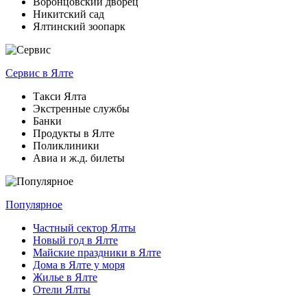
Воронцовский дворец
Никитский сад
Ялтинский зоопарк
Сервис
в Ялте
Такси Ялта
Экстренные службы
Банки
Продукты в Ялте
Поликлиники
Авиа и ж.д. билеты
Популярное
Частный сектор Ялты
Новый год в Ялте
Майские праздники в Ялте
Дома в Ялте у моря
Жилье в Ялте
Отели Ялты