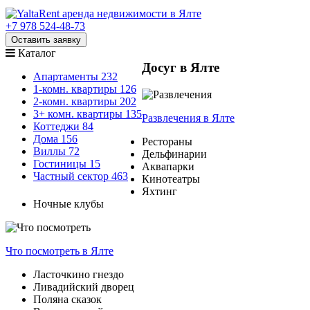
+7 978 524-48-73
Оставить заявку
Каталог
Досуг в Ялте
Апартаменты
232
1-комн. квартиры
126
2-комн. квартиры
202
3+ комн. квартиры
135
Развлечения
в Ялте
Коттеджи
84
Дома
156
Рестораны
Виллы
72
Дельфинарии
Гостиницы
15
Аквапарки
Частный сектор
463
Кинотеатры
Яхтинг
Ночные клубы
Что посмотреть
в Ялте
Ласточкино гнездо
Ливадийский дворец
Поляна сказок