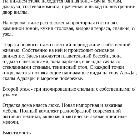
На нижнем этаже находится банная зона - сауна, хамам,
джакузи, гостевая комната, прачечная и выход по внутренний
двор виллы.
На первом этаже расположены просторная гостиная с
каминной зоной, кухня-столовая, видовая терраса, спальня, с/
узел.
Терраса первого этажа в летний период живет собственной
жизнью. Собственно на ней и происходит основное
движение. Здесь находятся плавательный бассейн, зона
отдыха с шезлонгами, зона барбекю, еще одна сауна со
стеклянными стенами, теннисный стол. С каждой точки
открываются потрясающие панорамные виды на гору Аю-Даг,
скалы Адалары и морское побережье.
Второй этаж - три изолированные спальни с собственными с/
узлами.
Отделка дома класса люкс. Новая импортная и заказная
мебель. Полный комплект разнообразной современной
бытовой техники, включая практически любые приятные
мелочи.
Вместимость