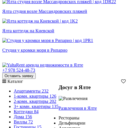
Ялта студия возле Массандровских пляжей
Ялта коттедж на Киевской
Студия у кромки моря в Рипарио
+7 978 524-48-73
Оставить заявку
Каталог
Досуг в Ялте
Апартаменты
232
1-комн. квартиры
126
2-комн. квартиры
202
3+ комн. квартиры
135
Развлечения
в Ялте
Коттеджи
84
Дома
156
Рестораны
Виллы
72
Дельфинарии
Гостиницы
15