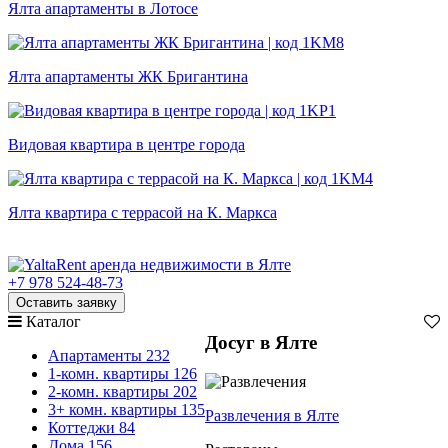
Ялта апартаменты в Лотосе
Ялта апартаменты ЖК Бригантина
Видовая квартира в центре города
Ялта квартира с террасой на К. Маркса
+7 978 524-48-73
Оставить заявку
Каталог
Досуг в Ялте
Апартаменты
232
1-комн. квартиры
126
2-комн. квартиры
202
3+ комн. квартиры
135
Развлечения
в Ялте
Коттеджи
84
Дома
156