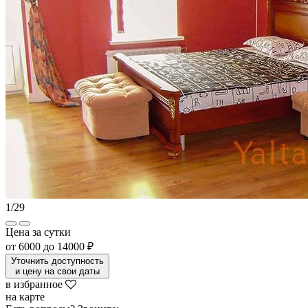
1
/
29
Цена за сутки
от
6000
до
14000 ₽
Уточнить доступность
и цену на свои даты
в избранное
на карте