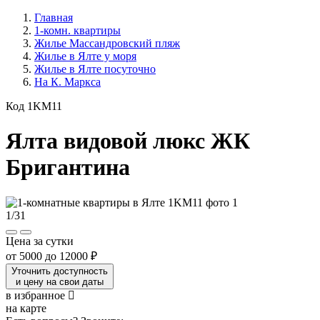
Главная
1-комн. квартиры
Жилье Массандровский пляж
Жилье в Ялте у моря
Жилье в Ялте посуточно
На К. Маркса
Код 1KM11
Ялта видовой люкс ЖК
Бригантина
1
/
31
Цена за сутки
от
5000
до
12000 ₽
Уточнить доступность
и цену на свои даты
в избранное
на карте