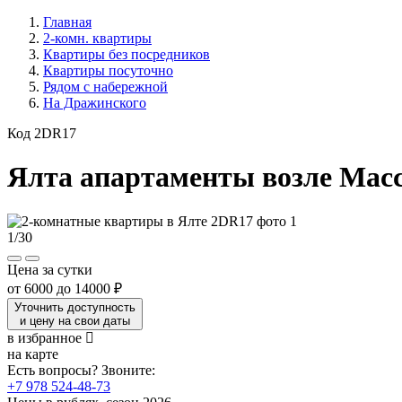
Главная
2-комн. квартиры
Квартиры без посредников
Квартиры посуточно
Рядом с набережной
На Дражинского
Код 2DR17
Ялта апартаменты возле Мас
1
/
30
Цена за сутки
от
6000
до
14000 ₽
Уточнить доступность
и цену на свои даты
в избранное
на карте
Есть вопросы? Звоните:
+7 978 524-48-73