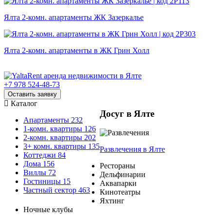
Ялта 2-комн. апартаменты ЖК Зазеркалье
Ялта 2-комн. апартаменты в ЖК Грин Холл
+7 978 524-48-73
Оставить заявку
Каталог
Досуг в Ялте
Апартаменты
232
1-комн. квартиры
126
2-комн. квартиры
202
3+ комн. квартиры
135
Развлечения
в Ялте
Коттеджи
84
Дома
156
Рестораны
Виллы
72
Дельфинарии
Гостиницы
15
Аквапарки
Частный сектор
463
Кинотеатры
Яхтинг
Ночные клубы