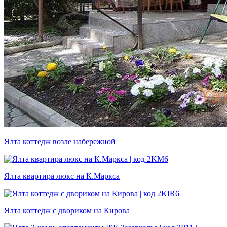
Ялта коттедж возле набережной
Ялта квартира люкс на К.Маркса
Ялта коттедж с двориком на Кирова