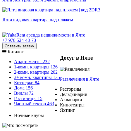
Ялта видовая квартира над пляжем
+7 978 524-48-73
Оставить заявку
Каталог
Досуг в Ялте
Апартаменты
232
1-комн. квартиры
126
2-комн. квартиры
202
3+ комн. квартиры
135
Развлечения
в Ялте
Коттеджи
84
Дома
156
Рестораны
Виллы
72
Дельфинарии
Гостиницы
15
Аквапарки
Частный сектор
463
Кинотеатры
Яхтинг
Ночные клубы