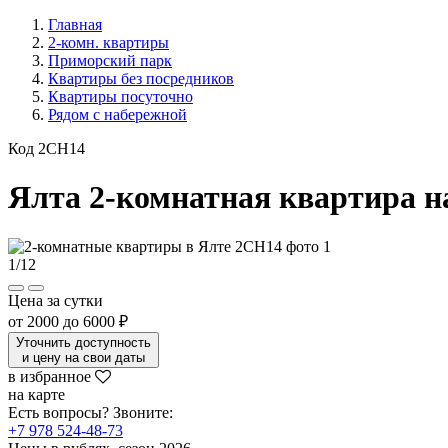
Главная
2-комн. квартиры
Приморский парк
Квартиры без посредников
Квартиры посуточно
Рядом с набережной
Код 2CH14
Ялта 2-комнатная квартира н
1
/
12
Цена за сутки
от
2000
до
6000 ₽
Уточнить доступность
и цену на свои даты
в избранное
на карте
Есть вопросы? Звоните:
+7 978 524-48-73