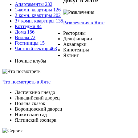
Досуг в Ялте
Апартаменты
232
1-комн. квартиры
126
2-комн. квартиры
202
3+ комн. квартиры
135
Развлечения
в Ялте
Коттеджи
84
Дома
156
Рестораны
Виллы
72
Дельфинарии
Гостиницы
15
Аквапарки
Частный сектор
463
Кинотеатры
Яхтинг
Ночные клубы
Что посмотреть
в Ялте
Ласточкино гнездо
Ливадийский дворец
Поляна сказок
Воронцовский дворец
Никитский сад
Ялтинский зоопарк