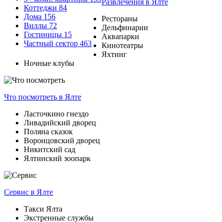
Развлечения
в Ялте
Коттеджи
84
Дома
156
Рестораны
Виллы
72
Дельфинарии
Гостиницы
15
Аквапарки
Частный сектор
463
Кинотеатры
Яхтинг
Ночные клубы
Что посмотреть
в Ялте
Ласточкино гнездо
Ливадийский дворец
Поляна сказок
Воронцовский дворец
Никитский сад
Ялтинский зоопарк
Сервис
в Ялте
Такси Ялта
Экстренные службы