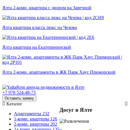
Ялта 2-комн. квартира с двором на Заречной
Ялта квартира класса люкс на Чехова
Ялта квартира на Екатерининской
Ялта 2-комн. апартаменты в ЖК Парк Хаус Приморский
+7 978 524-48-73
Оставить заявку
Каталог
Досуг в Ялте
Апартаменты
232
1-комн. квартиры
126
2-комн. квартиры
202
3+ комн. квартиры
135