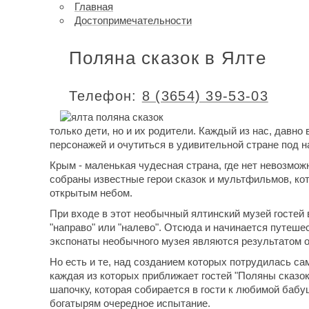
Главная
Достопримечательности
Поляна сказок в Ялте
Телефон:
8 (3654) 39-53-03
только дети, но и их родители. Каждый из нас, давн
персонажей и очутиться в удивительной стране под н
Крым - маленькая чудесная страна, где нет невозмож
собраны известные герои сказок и мультфильмов, кот
открытым небом.
При входе в этот необычный ялтинский музей гостей
"направо" или "налево". Отсюда и начинается путеше
экспонаты необычного музея являются результатом о
Но есть и те, над созданием которых потрудилась са
каждая из которых приближает гостей "Поляны сказок"
шапочку, которая собирается в гости к любимой баб
богатырям очередное испытание.