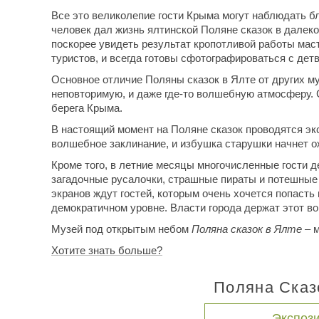
Все это великолепие гости Крыма могут наблюдать 
человек дал жизнь ялтинской Поляне сказок в далеком
поскорее увидеть результат кропотливой работы маст
туристов, и всегда готовы сфотографироваться с дет
Основное отличие Поляны сказок в Ялте от других му
неповторимую, и даже где-то волшебную атмосферу.
берега Крыма.
В настоящий момент на Поляне сказок проводятся эк
волшебное заклинание, и избушка старушки начнет ож
Кроме того, в летние месяцы многочисленные гости 
загадочные русалочки, страшные пираты и потешные к
экранов ждут гостей, которым очень хочется попасть
демократичном уровне. Власти города держат этот во
Музей под открытым небом
Поляна сказок в Ялте
– м
Хотите знать больше?
Поляна Сказ
Экспоз