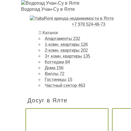
Водопад Учан-Су в Ялте
+7 978 524-48-73
Каталог
Апартаменты
232
1-комн. квартиры
126
2-комн. квартиры
202
3+ комн. квартиры
135
Коттеджи
84
Дома
156
Виллы
72
Гостиницы
15
Частный сектор
463
Досуг в Ялте