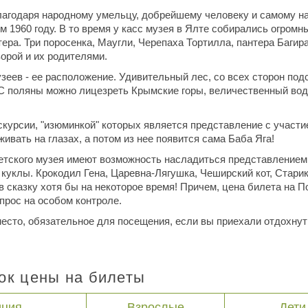
благодаря народному умельцу, добрейшему человеку и самому н
 1960 году. В то время у касс музея в Ялте собирались огромны
ера. Три поросенка, Маугли, Черепаха Тортилла, пантера Багир
ворой и их родителями.
зеев - ее расположение. Удивительный лес, со всех сторон под
 С поляны можно лицезреть Крымские горы, величественный во
скурсии, "изюминкой" которых является представление с участи
ивать на глазах, а потом из нее появится сама Баба Яга!
детского музея имеют возможность насладиться представление
уклы. Крокодил Гена, Царевна-Лягушка, Чеширский кот, Старик 
 в сказку хотя бы на некоторое время! Причем, цена билета на 
прос на особом контроле.
есто, обязательное для посещения, если вы приехали отдохну
ок цены на билеты
иция
Взрослые
Дети