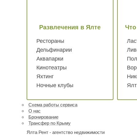
Развлечения
в Ялте
Что
Рестораны
Лас
Дельфинарии
Лив
Аквапарки
Пол
Кинотеатры
Вор
Яхтинг
Ник
Ночные клубы
Ялт
Схема работы
сервиса
О нас
Бронирование
Трансфер по Крыму
Ялта Рент - агентство недвижимости