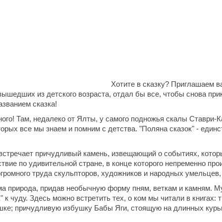
Хотите в сказку? Приглашаем ва
о вышедших из детского возраста, отдал бы все, чтобы снова п
азванием сказка!
ного! Там, недалеко от Ялты, у самого подножья скалы Ставри-К
орых все мы знаем и помним с детства. "Поляна сказок" - един
 встречает причудливый камень, извещающий о событиях, котор
ствие по удивительной стране, в конце которого непременно пр
громного труда скульпторов, художников и народных умельцев,
ма природа, придав необычную форму пням, веткам и камням. М
 к чуду. Здесь можно встретить тех, о ком мы читали в книгах:
ушке; причудливую избушку Бабы Яги, стоящую на длинных курь