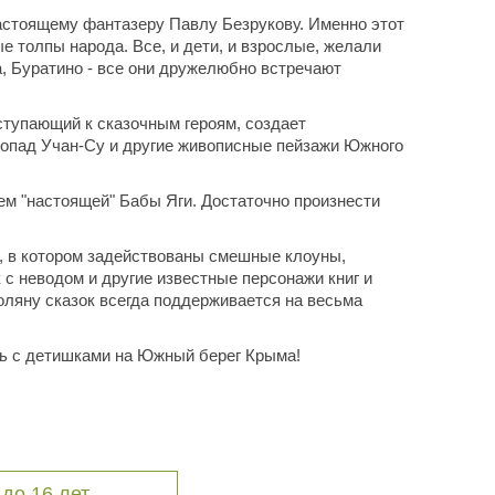
астоящему фантазеру Павлу Безрукову. Именно этот
е толпы народа. Все, и дети, и взрослые, желали
а, Буратино - все они дружелюбно встречают
ступающий к сказочным героям, создает
допад Учан-Су и другие живописные пейзажи Южного
ем "настоящей" Бабы Яги. Достаточно произнести
м, в котором задействованы смешные клоуны,
с неводом и другие известные персонажи книг и
Поляну сказок всегда поддерживается на весьма
ть с детишками на Южный берег Крыма!
 до 16 лет