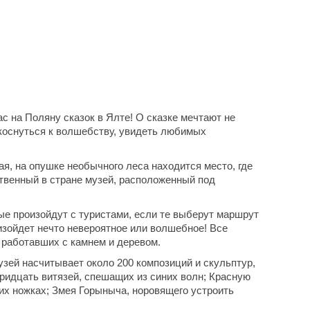
с на Поляну сказок в Ялте! О сказке мечтают не
рикоснуться к волшебству, увидеть любимых
ая, на опушке необычного леса находится место, где
ственный в стране музей, расположенный под
ые произойдут с туристами, если те выберут маршрут
оизойдет нечто невероятное или волшебное! Все
 работавших с камнем и деревом.
узей насчитывает около 200 композиций и скульптур,
 тридцать витязей, спешащих из синих волн; Красную
их ножках; Змея Горыныча, норовящего устроить