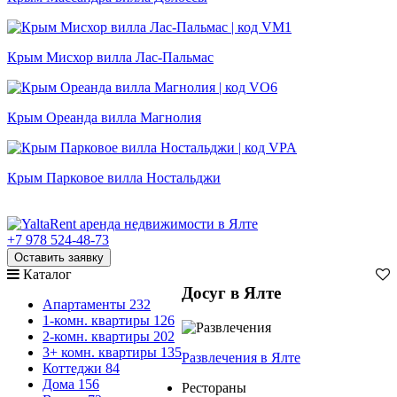
Крым Мисхор вилла Лас-Пальмас
Крым Ореанда вилла Магнолия
Крым Парковое вилла Ностальджи
+7 978 524-48-73
Оставить заявку
Каталог
Досуг в Ялте
Апартаменты
232
1-комн. квартиры
126
2-комн. квартиры
202
3+ комн. квартиры
135
Развлечения
в Ялте
Коттеджи
84
Дома
156
Рестораны