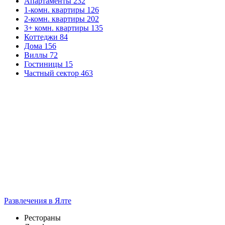
Апартаменты
232
1-комн. квартиры
126
2-комн. квартиры
202
3+ комн. квартиры
135
Коттеджи
84
Дома
156
Виллы
72
Гостиницы
15
Частный сектор
463
Развлечения
в Ялте
Рестораны