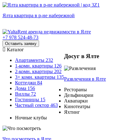
Ялта квартира в р-не набережной
+7 978 524-48-73
Оставить заявку
Каталог
Досуг в Ялте
Апартаменты
232
1-комн. квартиры
126
2-комн. квартиры
202
3+ комн. квартиры
135
Развлечения
в Ялте
Коттеджи
84
Дома
156
Рестораны
Виллы
72
Дельфинарии
Гостиницы
15
Аквапарки
Частный сектор
463
Кинотеатры
Яхтинг
Ночные клубы
Что посмотреть
в Ялте