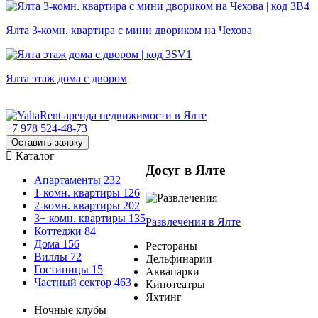
Ялта 3-комн. квартира с мини двориком на Чехова
Ялта этаж дома с двором
+7 978 524-48-73
Оставить заявку
Каталог
Досуг в Ялте
Апартаменты
232
1-комн. квартиры
126
2-комн. квартиры
202
3+ комн. квартиры
135
Развлечения
в Ялте
Коттеджи
84
Дома
156
Рестораны
Виллы
72
Дельфинарии
Гостиницы
15
Аквапарки
Частный сектор
463
Кинотеатры
Яхтинг
Ночные клубы