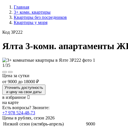
Главная
3+ комн. квартиры
Квартиры без посредников
Квартиры у моря
Код 3P222
Ялта 3-комн. апартаменты Ж
1
/
35
Цена за сутки
от
9000
до
18000 ₽
Уточнить доступность
и цену на свои даты
в избранное
на карте
Есть вопросы? Звоните:
+7 978 524-48-73
Цены в рублях, сезон 2026
Низкий сезон (октябрь-апрель)
9000