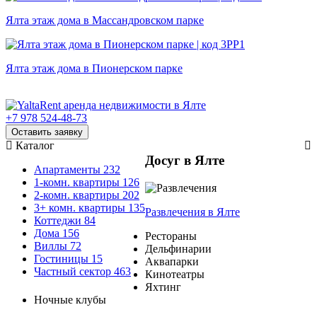
Ялта этаж дома в Массандровском парке
Ялта этаж дома в Пионерском парке
+7 978 524-48-73
Оставить заявку
Каталог
Досуг в Ялте
Апартаменты
232
1-комн. квартиры
126
2-комн. квартиры
202
3+ комн. квартиры
135
Развлечения
в Ялте
Коттеджи
84
Дома
156
Рестораны
Виллы
72
Дельфинарии
Гостиницы
15
Аквапарки
Частный сектор
463
Кинотеатры
Яхтинг
Ночные клубы