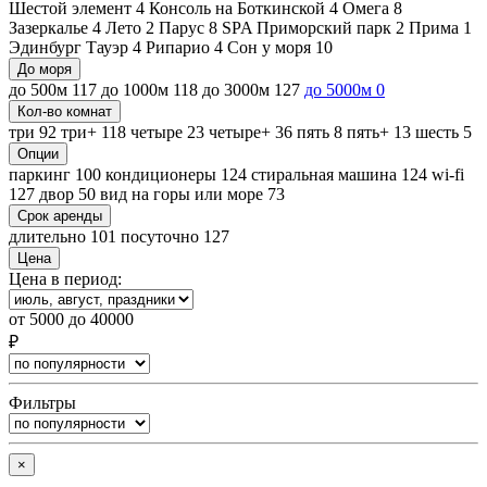
Шестой элемент
4
Консоль на Боткинской
4
Омега
8
Зазеркалье
4
Лето
2
Парус
8
SPA Приморский парк
2
Прима
1
Эдинбург Тауэр
4
Рипарио
4
Сон у моря
10
До моря
до 500м
117
до 1000м
118
до 3000м
127
до 5000м
0
Кол-во комнат
три
92
три+
118
четыре
23
четыре+
36
пять
8
пять+
13
шесть
5
Опции
паркинг
100
кондиционеры
124
стиральная машина
124
wi-fi
127
двор
50
вид на горы или море
73
Срок аренды
длительно
101
посуточно
127
Цена
Цена в период:
от
5000
до
40000
₽
Фильтры
×