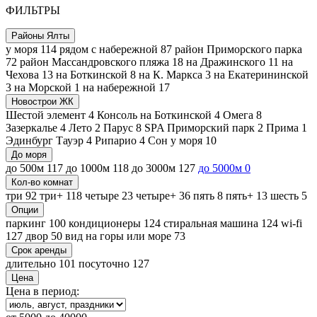
ФИЛЬТРЫ
Районы Ялты
у моря
114
рядом с набережной
87
район Приморского парка
72
район Массандровского пляжа
18
на Дражинского
11
на
Чехова
13
на Боткинской
8
на К. Маркса
3
на Екатерининской
3
на Морской
1
на набережной
17
Новострои ЖК
Шестой элемент
4
Консоль на Боткинской
4
Омега
8
Зазеркалье
4
Лето
2
Парус
8
SPA Приморский парк
2
Прима
1
Эдинбург Тауэр
4
Рипарио
4
Сон у моря
10
До моря
до 500м
117
до 1000м
118
до 3000м
127
до 5000м
0
Кол-во комнат
три
92
три+
118
четыре
23
четыре+
36
пять
8
пять+
13
шесть
5
Опции
паркинг
100
кондиционеры
124
стиральная машина
124
wi-fi
127
двор
50
вид на горы или море
73
Срок аренды
длительно
101
посуточно
127
Цена
Цена в период: