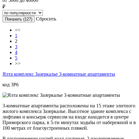
от
5000
до
40000
₽
Сбросить
Показать
(127)
<<
1
2
3
4
5
>>
Ялта комплекс Зазеркалье 3-комнатные апартаменты
код 3P6
3-комнатные апартаменты расположены на 15 этаже элитного
жилого комплекса Зазеркалье. Высотное здание комплекса с
лифтами и консьерж сервисом на входе находится в центре
Приморского парка, в 5-ти минутах ходьбы от набережной и в
100 метрах от благоустроенных пляжей.
В распоряжении гостей холл-гостиная, 2 изолированные