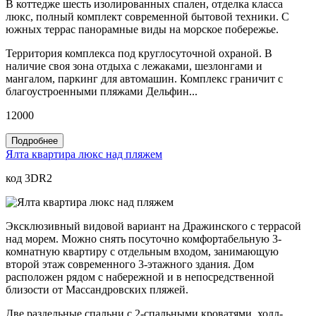
В коттедже шесть изолированных спален, отделка класса
люкс, полный комплект современной бытовой техники. С
южных террас панорамные виды на морское побережье.
Территория комплекса под круглосуточной охраной. В
наличие своя зона отдыха с лежаками, шезлонгами и
мангалом, паркинг для автомашин. Комплекс граничит с
благоустроенными пляжами Дельфин...
12000
Подробнее
Ялта квартира люкс над пляжем
код 3DR2
Эксклюзивный видовой вариант на Дражинского с террасой
над морем. Можно снять посуточно комфортабельную 3-
комнатную квартиру с отдельным входом, занимающую
второй этаж современного 3-этажного здания. Дом
расположен рядом с набережной и в непосредственной
близости от Массандровских пляжей.
Две раздельные спальни с 2-спальными кроватями, холл-