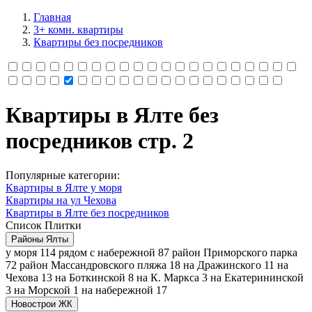
Главная
3+ комн. квартиры
Квартиры без посредников
Квартиры в Ялте без
посредников cтр. 2
Популярные категории:
Квартиры в Ялте у моря
Квартиры на ул Чехова
Квартиры в Ялте без посредников
Список
Плитки
Районы Ялты
у моря
114
рядом с набережной
87
район Приморского парка
72
район Массандровского пляжа
18
на Дражинского
11
на
Чехова
13
на Боткинской
8
на К. Маркса
3
на Екатерининской
3
на Морской
1
на набережной
17
Новострои ЖК