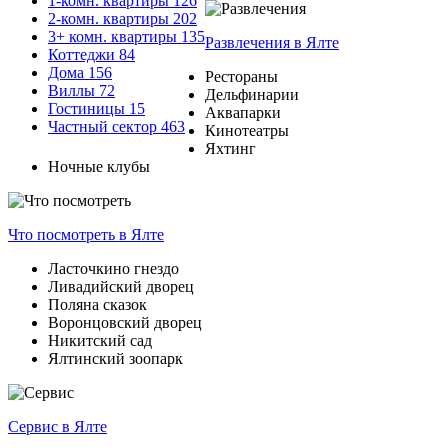
1-комн. квартиры
126
2-комн. квартиры
202
3+ комн. квартиры
135
Развлечения
в Ялте
Коттеджи
84
Дома
156
Рестораны
Виллы
72
Дельфинарии
Гостиницы
15
Аквапарки
Частный сектор
463
Кинотеатры
Яхтинг
Ночные клубы
Что посмотреть
в Ялте
Ласточкино гнездо
Ливадийский дворец
Поляна сказок
Воронцовский дворец
Никитский сад
Ялтинский зоопарк
Сервис
в Ялте