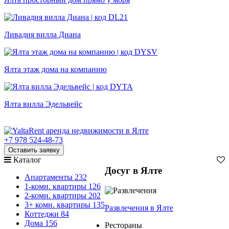
Ливадия вилла Диана
Ялта этаж дома на компанию
Ялта вилла Эдельвейс
+7 978 524-48-73
Оставить заявку
Каталог
Досуг в Ялте
Апартаменты
232
1-комн. квартиры
126
2-комн. квартиры
202
3+ комн. квартиры
135
Развлечения
в Ялте
Коттеджи
84
Дома
156
Рестораны