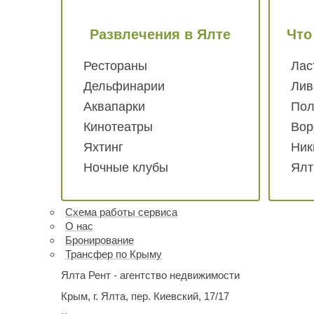
Развлечения
в Ялте
Что
Рестораны
Лас
Дельфинарии
Лив
Аквапарки
Пол
Кинотеатры
Вор
Яхтинг
Ник
Ночные клубы
Ялт
Схема работы
сервиса
О нас
Бронирование
Трансфер по Крыму
Ялта Рент - агентство недвижимости
Крым,
г. Ялта, пер. Киевский, 17/17