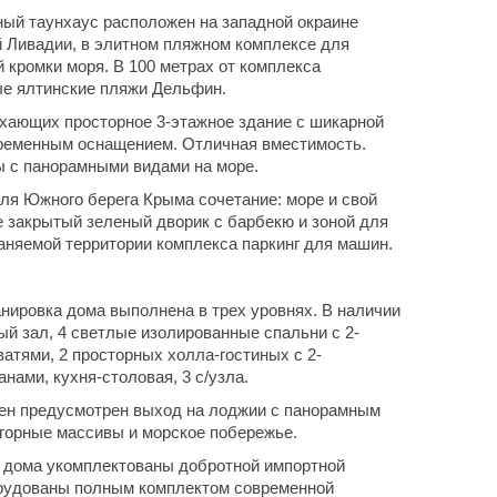
ый таунхаус расположен на западной окраине
 Ливадии, в элитном пляжном комплексе для
й кромки моря. В 100 метрах от комплекса
ые ялтинские пляжи Дельфин.
хающих просторное 3-этажное здание с шикарной
временным оснащением. Отличная вместимость.
 с панорамными видами на море.
ля Южного берега Крыма сочетание: море и свой
е закрытый зеленый дворик с барбекю и зоной для
аняемой территории комплекса паркинг для машин.
нировка дома выполнена в трех уровнях. В наличии
й зал, 4 светлые изолированные спальни с 2-
атями, 2 просторных холла-гостиных с 2-
нами, кухня-столовая, 3 с/узла.
ен предусмотрен выход на лоджии с панорамным
 горные массивы и морское побережье.
 дома укомплектованы добротной импортной
рудованы полным комплектом современной