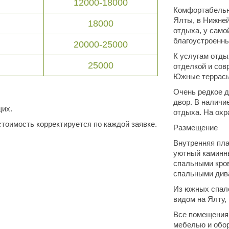
12000-18000
Комфортабельн
Ялты, в Нижней
18000
отдыха, у само
благоустроенн
20000-25000
К услугам отды
25000
отделкой и со
Южные террасы
Очень редкое д
двор. В наличи
щих.
отдыха. На охр
тоимость корректируется по каждой заявке.
Размещение
Внутренняя пла
уютный каминны
спальными кров
спальными дива
Из южных спал
видом на Ялту,
Все помещения
мебелью и обо