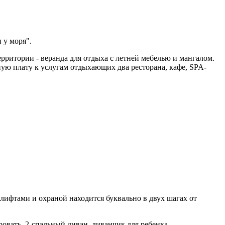
 у моря".
ерритории - веранда для отдыха с летней мебелью и мангалом.
ную плату к услугам отдыхающих два ресторана, кафе, SPA-
лифтами и охраной находится буквально в двух шагах от
ровать, 2-спальный диван, диванчик для ребенка.