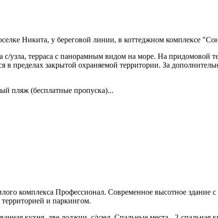
селке Никита, у береговой линии, в коттеджном комплексе "Сон
а с/узла, терраса с панорамным видом на море. На придомовой т
ся в пределах закрытой охраняемой территории. За дополнитель
ый пляж (бесплатные пропуска)...
лого комплекса Профессионал. Современное высотное здание с 
 территорией и паркингом.
анная кухня, две лоджии, с/узел. Спальные места - 2-спальная к