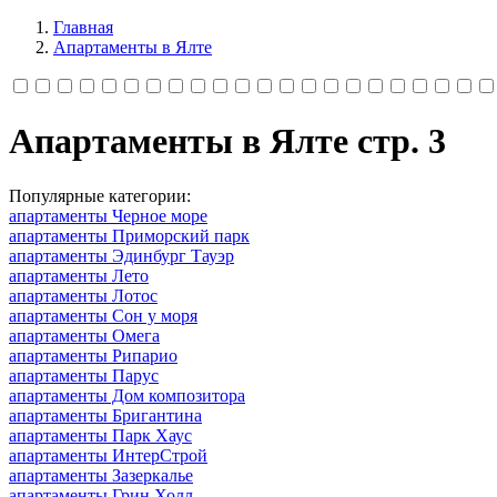
Главная
Апартаменты в Ялте
Апартаменты в Ялте cтр. 3
Популярные категории:
апартаменты Черное море
апартаменты Приморский парк
апартаменты Эдинбург Тауэр
апартаменты Лето
апартаменты Лотос
апартаменты Сон у моря
апартаменты Омега
апартаменты Рипарио
апартаменты Парус
апартаменты Дом композитора
апартаменты Бригантина
апартаменты Парк Хаус
апартаменты ИнтерСтрой
апартаменты Зазеркалье
апартаменты Грин Холл