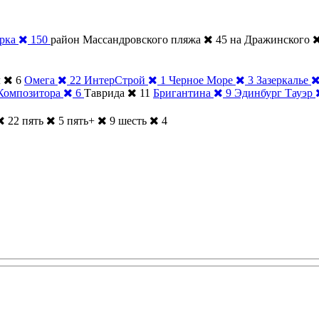
рка
150
район Массандровского пляжа
45
на Дражинского
л
6
Омега
22
ИнтерСтрой
1
Черное Море
3
Зазеркалье
Композитора
6
Таврида
11
Бригантина
9
Эдинбург Тауэр
22
пять
5
пять+
9
шесть
4