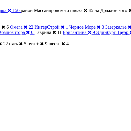
рка
150
район Массандровского пляжа
45
на Дражинского
л
6
Омега
22
ИнтерСтрой
1
Черное Море
3
Зазеркалье
Композитора
6
Таврида
11
Бригантина
9
Эдинбург Тауэр
22
пять
5
пять+
9
шесть
4