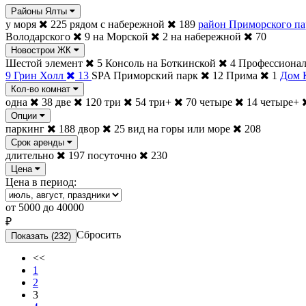
Районы Ялты
у моря
225
рядом с набережной
189
район Приморского па
Володарского
9
на Морской
2
на набережной
70
Новострои ЖК
Шестой элемент
5
Консоль на Боткинской
4
Профессиона
9
Грин Холл
13
SPA Приморский парк
12
Прима
1
Дом 
Кол-во комнат
одна
38
две
120
три
54
три+
70
четыре
14
четыре+
Опции
паркинг
188
двор
25
вид на горы или море
208
Срок аренды
длительно
197
посуточно
230
Цена
Цена в период:
от
5000
до
40000
₽
Сбросить
Показать
(232)
<<
1
2
3