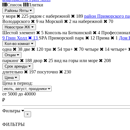
Список
Плитки
Районы Ялты
у моря
225
рядом с набережной
189
район Приморского па
Володарского
9
на Морской
2
на набережной
70
Новострои ЖК
Шестой элемент
5
Консоль на Боткинской
4
Профессиона
9
Грин Холл
13
SPA Приморский парк
12
Прима
1
Дом 
Кол-во комнат
одна
38
две
120
три
54
три+
70
четыре
14
четыре+
Опции
паркинг
188
двор
25
вид на горы или море
208
Срок аренды
длительно
197
посуточно
230
Цена
Цена в период:
от
5000
до
40000
₽
Фильтры
×
ФИЛЬТРЫ