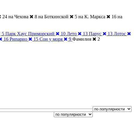
24
на Чехова
8
на Боткинской
5
на К. Маркса
16
на
5
Парк Хаус Приморский
10
Лето
13
Парус
13
Лотос
16
Рипарио
15
Сон у моря
9
Фамилия
2