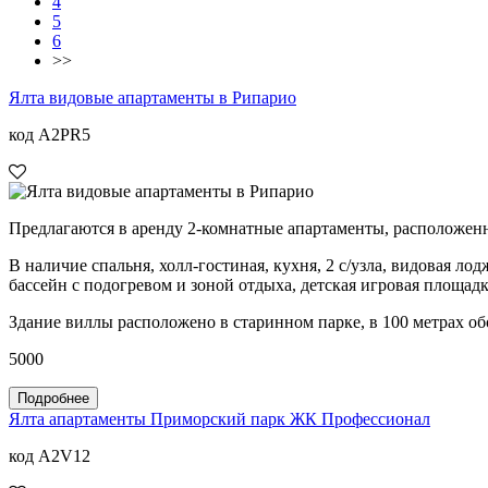
4
5
6
>>
Ялта видовые апартаменты в Рипарио
код A2PR5
Предлагаются в аренду 2-комнатные апартаменты, расположенн
В наличие спальня, холл-гостиная, кухня, 2 с/узла, видовая л
бассейн с подогревом и зоной отдыха, детская игровая площадк
Здание виллы расположено в старинном парке, в 100 метрах об
5000
Подробнее
Ялта апартаменты Приморский парк ЖК Профессионал
код A2V12