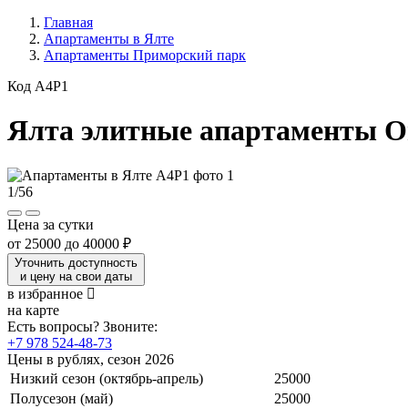
Главная
Апартаменты в Ялте
Апартаменты Приморский парк
Код A4P1
Ялта элитные апартаменты 
1
/
56
Цена за сутки
от
25000
до
40000 ₽
Уточнить доступность
и цену на свои даты
в избранное
на карте
Есть вопросы? Звоните:
+7 978 524-48-73
Цены в рублях, сезон 2026
Низкий сезон (октябрь-апрель)
25000
Полусезон (май)
25000