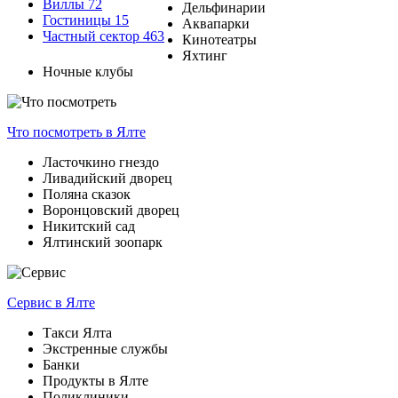
Виллы
72
Дельфинарии
Гостиницы
15
Аквапарки
Частный сектор
463
Кинотеатры
Яхтинг
Ночные клубы
Что посмотреть
в Ялте
Ласточкино гнездо
Ливадийский дворец
Поляна сказок
Воронцовский дворец
Никитский сад
Ялтинский зоопарк
Сервис
в Ялте
Такси Ялта
Экстренные службы
Банки
Продукты в Ялте
Поликлиники