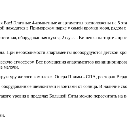
 для Вас! Элитные 4-комнатные апартаменты расположены на 5 э
ной находится в Приморском парке у самой кромки моря, рядом
стиная, оборудованная кухня, 2 с/узла. Вишенка на торте - пр
ана. При необходимости апартаменты дооборудуются детской кро
ческую атмосферу. Все помещения апартаментов кондиционирова
е мелочи.
труктуру жилого комплекса Опера Примы - СПА, ресторан Верди,
 оборудованные шезлонгами и зонтами от солнца. В наличие сво
 такого уровня в пределах Большой Ялты можно пересчитать на п
ей.