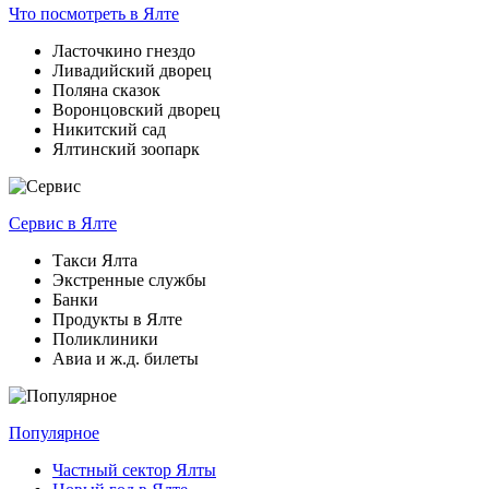
Что посмотреть
в Ялте
Ласточкино гнездо
Ливадийский дворец
Поляна сказок
Воронцовский дворец
Никитский сад
Ялтинский зоопарк
Сервис
в Ялте
Такси Ялта
Экстренные службы
Банки
Продукты в Ялте
Поликлиники
Авиа и ж.д. билеты
Популярное
Частный сектор Ялты