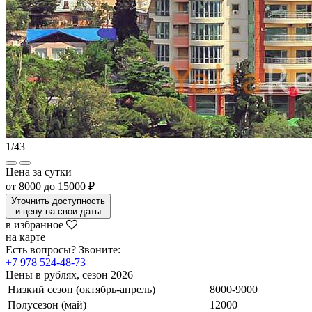
1
/
43
Цена за сутки
от
8000
до
15000 ₽
Уточнить доступность
и цену на свои даты
в избранное
на карте
Есть вопросы? Звоните:
+7 978 524-48-73
Цены в рублях, сезон 2026
Низкий сезон (октябрь-апрель)
8000-9000
Полусезон (май)
12000