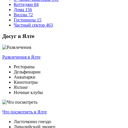
Коттеджи
84
Дома
156
Виллы
72
Гостиницы
15
Частный сектор
463
Досуг в Ялте
Развлечения
в Ялте
Рестораны
Дельфинарии
Аквапарки
Кинотеатры
Яхтинг
Ночные клубы
Что посмотреть
в Ялте
Ласточкино гнездо
Ливадийский дворец