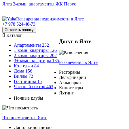
Ялта 2-комн. апартаменты ЖК Парус
+7 978 524-48-73
Оставить заявку
Каталог
Досуг в Ялте
Апартаменты
232
1-комн. квартиры
126
2-комн. квартиры
202
3+ комн. квартиры
135
Развлечения
в Ялте
Коттеджи
84
Дома
156
Рестораны
Виллы
72
Дельфинарии
Гостиницы
15
Аквапарки
Частный сектор
463
Кинотеатры
Яхтинг
Ночные клубы
Что посмотреть
в Ялте
Ласточкино гнездо