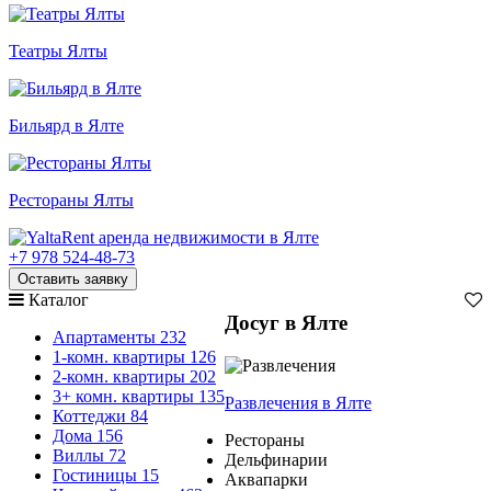
Театры Ялты
Бильярд в Ялте
Рестораны Ялты
+7 978 524-48-73
Оставить заявку
Каталог
Досуг в Ялте
Апартаменты
232
1-комн. квартиры
126
2-комн. квартиры
202
3+ комн. квартиры
135
Развлечения
в Ялте
Коттеджи
84
Дома
156
Рестораны
Виллы
72
Дельфинарии
Гостиницы
15
Аквапарки