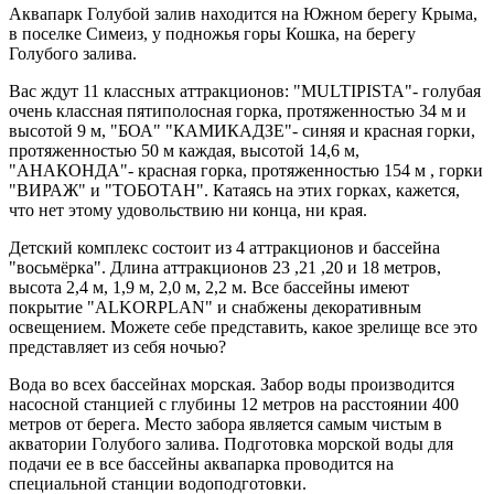
Аквапарк Голубой залив находится на Южном берегу Крыма,
в поселке Симеиз, у подножья горы Кошка, на берегу
Голубого залива.
Вас ждут 11 классных аттракционов: "MULTIPISTA"- голубая
очень классная пятиполосная горка, протяженностью 34 м и
высотой 9 м, "БОА" "КАМИКАДЗЕ"- синяя и красная горки,
протяженностью 50 м каждая, высотой 14,6 м,
"АНАКОНДА"- красная горка, протяженностью 154 м , горки
"ВИРАЖ" и "ТОБОТАН". Катаясь на этих горках, кажется,
что нет этому удовольствию ни конца, ни края.
Детский комплекс состоит из 4 аттракционов и бассейна
"восьмёрка". Длина аттракционов 23 ,21 ,20 и 18 метров,
высота 2,4 м, 1,9 м, 2,0 м, 2,2 м. Все бассейны имеют
покрытие "ALKORPLAN" и снабжены декоративным
освещением. Можете себе представить, какое зрелище все это
представляет из себя ночью?
Вода во всех бассейнах морская. Забор воды производится
насосной станцией с глубины 12 метров на расстоянии 400
метров от берега. Место забора является самым чистым в
акватории Голубого залива. Подготовка морской воды для
подачи ее в все бассейны аквапарка проводится на
специальной станции водоподготовки.